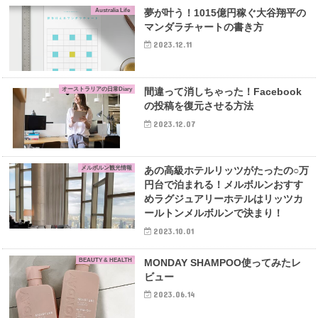
Australia Life
夢が叶う！1015億円稼ぐ大谷翔平の
マンダラチャートの書き方
2023.12.11
オーストラリアの日常Diary
間違って消しちゃった！Facebook
の投稿を復元させる方法
2023.12.07
メルボルン観光情報
あの高級ホテルリッツがたったの○万
円台で泊まれる！メルボルンおすす
めラグジュアリーホテルはリッツカ
ールトンメルボルンで決まり！
2023.10.01
BEAUTY & HEALTH
MONDAY SHAMPOO使ってみたレ
ビュー
2023.06.14