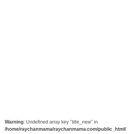
Warning
: Undefined array key "title_new" in
/home/raychanmama/raychanmama.com/public_html/