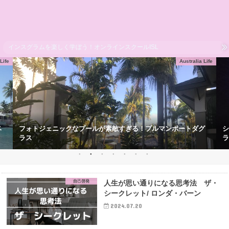
インスグラムを楽しく学ぼう！オンラインスクールISL
Life
Australia Life
ベ
フォトジェニックなプールが素敵すぎる！プルマンポートダグ
シ
ラス
ラ
自己啓発
人生が思い通りになる思考法 ザ・
シークレット/ ロンダ・バーン
2024.07.20