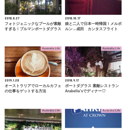
2018.8.27
2018.10.17
フォトジェニックなプールが素敵
娘と二人で日本一時帰国！メルボ
すぎる！プルマンポートダグラス
ルン→成田 カンタスフライト
Australia Life
Australia Life
2019.1.28
2018.9.17
オーストラリアでローカルカフェ
ポートダグラス 素敵レストラン
の仕事をゲットする方法
Arabella’sでディナー♡
Australia Life
Australia Life