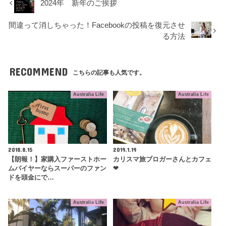
2024年 新年のご挨拶
間違って消しちゃった！Facebookの投稿を復元させ
る方法
RECOMMEND
こちらの記事も人気です。
Australia Life
Australia Life
2018.8.15
2019.1.19
【朗報！】家購入ファーストホー
カリスマ旅ブロガーさんとカフェ
ムバイヤーならスーパーのファン
❤︎
ドを頭金にで…
Australia Life
Australia Life