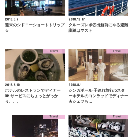
2018.6.7
2018.12.17
週末のシドニーショートトリップ
クルーズレポ③出航前にやる避難
☆
訓練はマスト
Travel
Travel
2018.6.10
2018.8.1
ホテルのレストランでディナー
シンガポール 子連れ旅行/5スタ
🍽 サービスにちょっとがっか
ーホテルのコンラッドでディナー
り、、。
★シェフも…
Travel
Travel