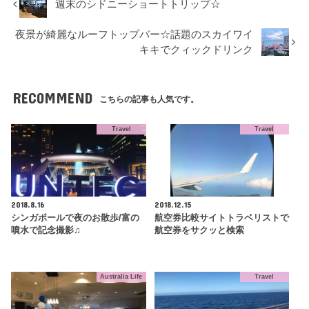
週末のシドニーショートトリップ☆
夜景が綺麗なルーフトップバー☆話題のスカイワイ
キキでクィックドリンク
RECOMMEND
こちらの記事も人気です。
Travel
Travel
2018.8.16
2018.12.15
シンガポールで夜のお散歩/富の
航空券比較サイトトラベリストで
噴水で記念撮影♫
航空券をサクッと検索
Australia Life
Travel