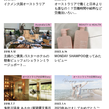
イクメン大国オーストラリア
オーストラリアで働くと日本より
も楽なの！？労働時間や給料など
労働法いろい…
Australia Life
BEAUTY & HEALTH
2018.9.12
2023.6.14
主婦のご褒美♫5スターホテルの
MONDAY SHAMPOO使ってみた
朝食ビュッフェ/シェラトンミラ
レビュー
ージュポート…
オーストラリアの日常Diary
オーストラリアの日常Diary
2018.7.7
2023.1.4
鬼怒川温泉 あさや /展望露天風呂
2023年あけましておめでとうご