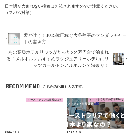
日本語が含まれない投稿は無視されますのでご注意ください。
（スパム対策）
夢が叶う！1015億円稼ぐ大谷翔平のマンダラチャー
トの書き方
あの高級ホテルリッツがたったの○万円台で泊まれ
る！メルボルンおすすめラグジュアリーホテルはリ
ッツカールトンメルボルンで決まり！
RECOMMEND
こちらの記事も人気です。
オーストラリアの日常Diary
オーストラリアの日常Diary
2016.10.1
2023.5.5