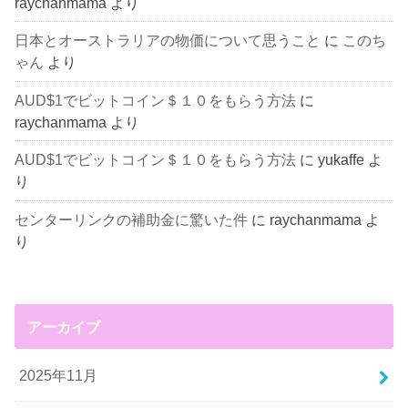
raychanmama
より
日本とオーストラリアの物価について思うこと
に
このち
ゃん
より
AUD$1でビットコイン＄１０をもらう方法
に
raychanmama
より
AUD$1でビットコイン＄１０をもらう方法
に
yukaffe
よ
り
センターリンクの補助金に驚いた件
に
raychanmama
よ
り
アーカイブ
2025年11月