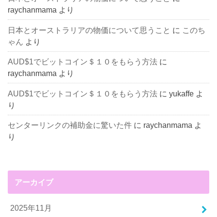
raychanmama
より
日本とオーストラリアの物価について思うこと
に
このち
ゃん
より
AUD$1でビットコイン＄１０をもらう方法
に
raychanmama
より
AUD$1でビットコイン＄１０をもらう方法
に
yukaffe
よ
り
センターリンクの補助金に驚いた件
に
raychanmama
よ
り
アーカイブ
2025年11月