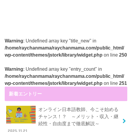
Warning
: Undefined array key "title_new" in
/home/raychanmama/raychanmama.com/public_html/
wp-content/themes/jstork/library/widget.php
on line
250
Warning
: Undefined array key "entry_count" in
/home/raychanmama/raychanmama.com/public_html/
wp-content/themes/jstork/library/widget.php
on line
251
新着エントリー
オンライン日本語教師、今こそ始める
チャンス！？ ～メリット・収入・継
続性・自由度まで徹底解説～
2025.11.21