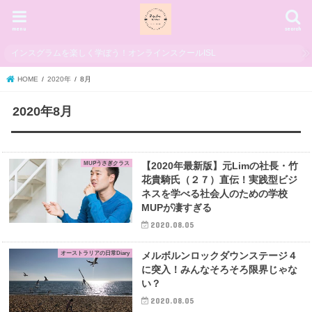
menu
search
インスグラムを楽しく学ぼう！オンラインスクールISL
HOME
2020年
8月
2020年8月
MUPうさぎクラス
【2020年最新版】元Limの社長・竹
花貴騎氏（２７）直伝！実践型ビジ
ネスを学べる社会人のための学校
MUPが凄すぎる
2020.08.05
オーストラリアの日常Diary
メルボルンロックダウンステージ４
に突入！みんなそろそろ限界じゃな
い？
2020.08.05