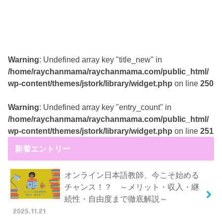
Warning
: Undefined array key "title_new" in
/home/raychanmama/raychanmama.com/public_html/
wp-content/themes/jstork/library/widget.php
on line
250
Warning
: Undefined array key "entry_count" in
/home/raychanmama/raychanmama.com/public_html/
wp-content/themes/jstork/library/widget.php
on line
251
新着エントリー
オンライン日本語教師、今こそ始める
チャンス！？ ～メリット・収入・継
続性・自由度まで徹底解説～
2025.11.21