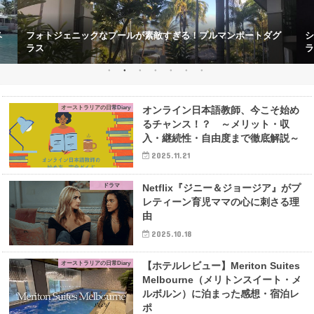
ベ
フォトジェニックなプールが素敵すぎる！プルマンポートダグ
シ
ラス
ラ
オーストラリアの日常Diary
オンライン日本語教師、今こそ始め
るチャンス！？ ～メリット・収
入・継続性・自由度まで徹底解説～
2025.11.21
ドラマ
Netflix『ジニー＆ジョージア』がプ
レティーン育児ママの心に刺さる理
由
2025.10.18
オーストラリアの日常Diary
【ホテルレビュー】Meriton Suites
Melbourne（メリトンスイート・メ
ルボルン）に泊まった感想・宿泊レ
ポ