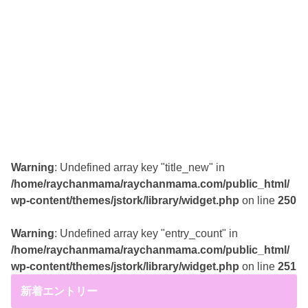
Warning
: Undefined array key "title_new" in
/home/raychanmama/raychanmama.com/public_html/
wp-content/themes/jstork/library/widget.php
on line
250
Warning
: Undefined array key "entry_count" in
/home/raychanmama/raychanmama.com/public_html/
wp-content/themes/jstork/library/widget.php
on line
251
新着エントリー