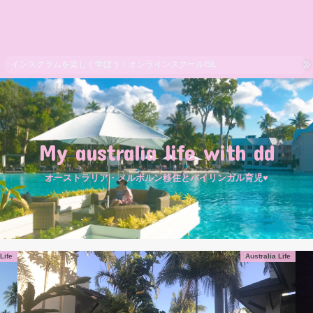
インスグラムを楽しく学ぼう！オンラインスクールISL
My australia life with dd
オーストラリア・メルボルン移住とバイリンガル育児♥
Life
Australia Life