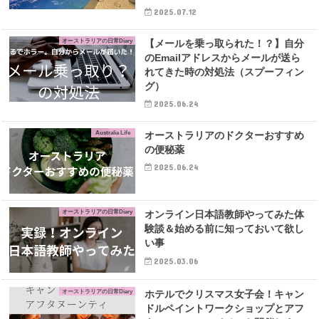
2025.07.12
オーストラリアの日常Diary
【メールを乗っ取られた！？】自分
のEmailアドレスからメールが送ら
れてきた時の対処法（スプーフィン
グ）
2025.06.24
Australia Life
オーストラリアのドクターおすすめ
の便秘薬
2025.06.24
オーストラリアの日常Diary
オンライン日本語教師やってみた体
験談＆始める前に知っておいて欲し
い事
2025.03.06
オーストラリアの日常Diary
ホテルでクリスマス女子会！キャン
ドルペイントワークショップとアフ