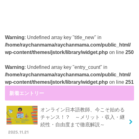
Warning
: Undefined array key "title_new" in
/home/raychanmama/raychanmama.com/public_html/
wp-content/themes/jstork/library/widget.php
on line
250
Warning
: Undefined array key "entry_count" in
/home/raychanmama/raychanmama.com/public_html/
wp-content/themes/jstork/library/widget.php
on line
251
新着エントリー
オンライン日本語教師、今こそ始める
チャンス！？ ～メリット・収入・継
続性・自由度まで徹底解説～
2025.11.21