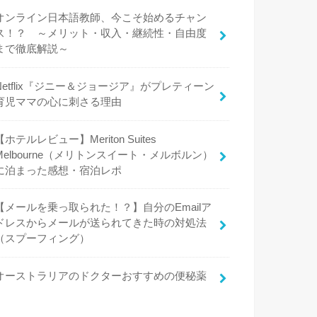
オンライン日本語教師、今こそ始めるチャン
ス！？ ～メリット・収入・継続性・自由度
まで徹底解説～
Netflix『ジニー＆ジョージア』がプレティーン
育児ママの心に刺さる理由
【ホテルレビュー】Meriton Suites
Melbourne（メリトンスイート・メルボルン）
に泊まった感想・宿泊レポ
【メールを乗っ取られた！？】自分のEmailア
ドレスからメールが送られてきた時の対処法
（スプーフィング）
オーストラリアのドクターおすすめの便秘薬