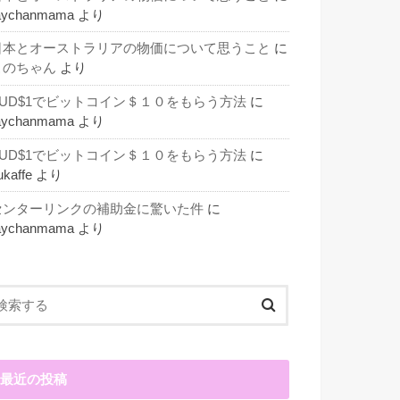
aychanmama
より
日本とオーストラリアの物価について思うこと
に
このちゃん
より
AUD$1でビットコイン＄１０をもらう方法
に
aychanmama
より
AUD$1でビットコイン＄１０をもらう方法
に
ukaffe
より
センターリンクの補助金に驚いた件
に
aychanmama
より
最近の投稿