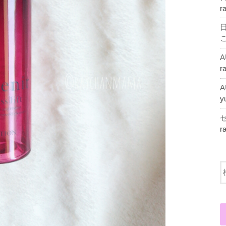
r
r
y
r