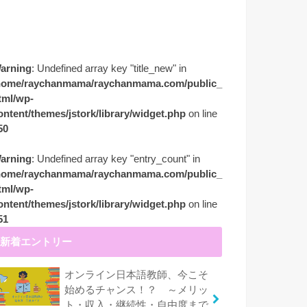
arning
: Undefined array key "title_new" in
home/raychanmama/raychanmama.com/public_
tml/wp-
ontent/themes/jstork/library/widget.php
on line
50
arning
: Undefined array key "entry_count" in
home/raychanmama/raychanmama.com/public_
tml/wp-
ontent/themes/jstork/library/widget.php
on line
51
新着エントリー
オンライン日本語教師、今こそ
始めるチャンス！？ ～メリッ
ト・収入・継続性・自由度まで