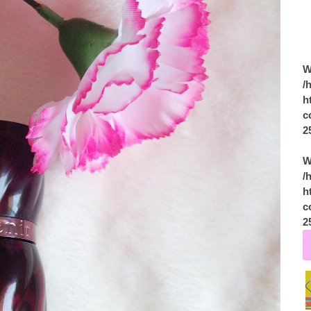
W
/
h
c
2
W
/
h
c
2