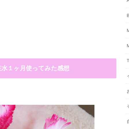
A
T
粧水１ヶ月使ってみた感想