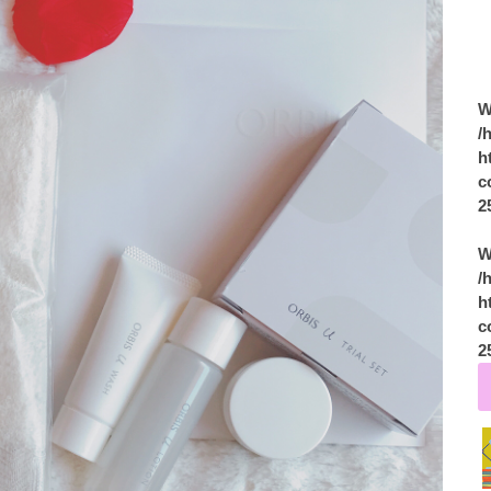
W
/
h
c
2
W
/
h
c
2