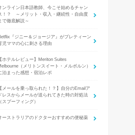
オンライン日本語教師、今こそ始めるチャン
ス！？ ～メリット・収入・継続性・自由度
まで徹底解説～
Netflix『ジニー＆ジョージア』がプレティーン
育児ママの心に刺さる理由
【ホテルレビュー】Meriton Suites
Melbourne（メリトンスイート・メルボルン）
に泊まった感想・宿泊レポ
【メールを乗っ取られた！？】自分のEmailア
ドレスからメールが送られてきた時の対処法
（スプーフィング）
オーストラリアのドクターおすすめの便秘薬