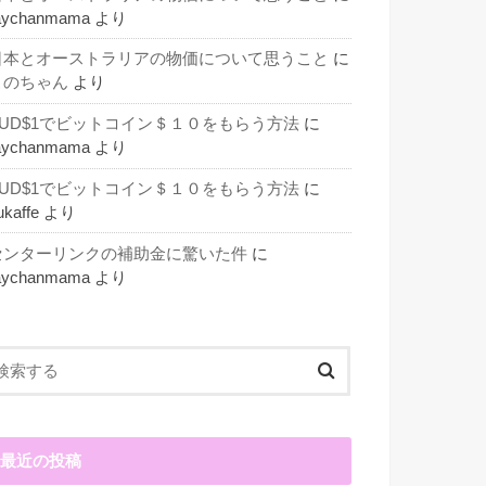
aychanmama
より
日本とオーストラリアの物価について思うこと
に
このちゃん
より
AUD$1でビットコイン＄１０をもらう方法
に
aychanmama
より
AUD$1でビットコイン＄１０をもらう方法
に
ukaffe
より
センターリンクの補助金に驚いた件
に
aychanmama
より
最近の投稿