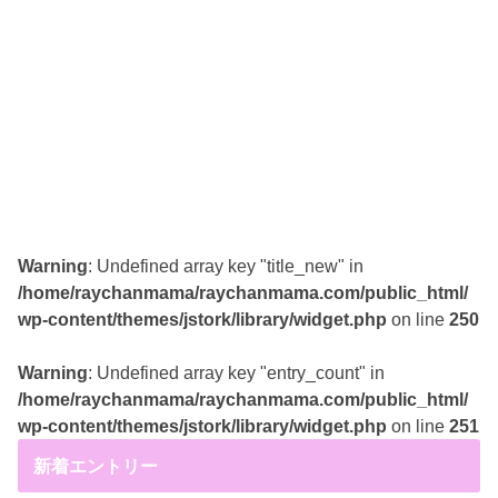
Warning
: Undefined array key "title_new" in
/home/raychanmama/raychanmama.com/public_html/
wp-content/themes/jstork/library/widget.php
on line
250
Warning
: Undefined array key "entry_count" in
/home/raychanmama/raychanmama.com/public_html/
wp-content/themes/jstork/library/widget.php
on line
251
新着エントリー