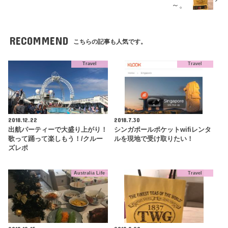
～。
RECOMMEND
こちらの記事も人気です。
Travel
Travel
2018.12.22
2018.7.30
出航パーティーで大盛り上がり！
シンガポールポケットwifiレンタ
歌って踊って楽しもう！/クルー
ルを現地で受け取りたい！
ズレポ
Australia Life
Travel