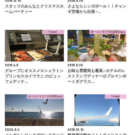
2018.12.15
2018.8.20
スタッフのみんなとクリスマスホ
さよならシンガポール！！チャン
ームパーティー
ギ空港から出発～。
Travel
オーストラリアの日常Diary
2018.6.8
2018.8.30
グループにオススメ☆シェラトン
お味も雰囲気も最高♫ホテルのレ
プリンセスカイウラニ のビュッ
ストランでディナー@プルマンポ
フェディナ…
ートダグラス…
オーストラリアの日常Diary
Travel
2020.8.5
2018.12.15