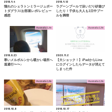
2018.9.4
2018.9.12
憧れのシェラトンミラージュポー
ラグーンプールで泳いだり砂遊び
トダグラス/お部屋レポ/レビュー
したり！子供も大人も1日中プー
感想
ルを満喫
Australia Life
Australia Life
2018.8.23
2020.11.2
寒いメルボルンから暖かい場所へ
【大ショック！】iPadからLine
逃避行〜〜♪
にログインしたらデータが消えて
しまった件
Australia Life
Australia Life
2018.10.8
2018.10.17