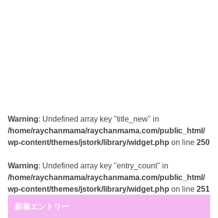
Warning
: Undefined array key "title_new" in
/home/raychanmama/raychanmama.com/public_html/
wp-content/themes/jstork/library/widget.php
on line
250
Warning
: Undefined array key "entry_count" in
/home/raychanmama/raychanmama.com/public_html/
wp-content/themes/jstork/library/widget.php
on line
251
新着エントリー