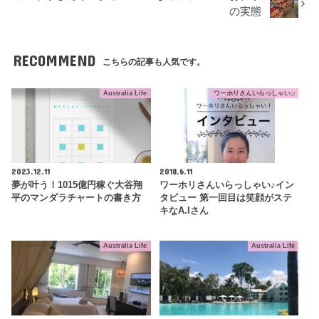
の実態
RECOMMEND
こちらの記事も人気です。
Australia Life
ワーホリさんいらっしゃい♫
2023.12.11
2018.6.11
夢が叶う！1015億円稼ぐ大谷翔
ワーホリさんいらっしゃい♪イン
平のマンダラチャートの書き方
タビュー 第一回目は笑顔がステ
キなA.Iさん
Australia Life
Australia Life