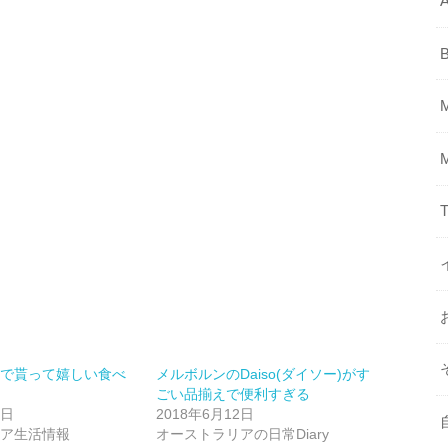
A
T
産で貰って嬉しい食べ
メルボルンのDaiso(ダイソー)がす
ごい品揃えで便利すぎる
2日
2018年6月12日
リア生活情報
オーストラリアの日常Diary