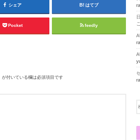
シェア
はてブ
r
Pocket
feedly
r
y
※
が付いている欄は必須項目です
r