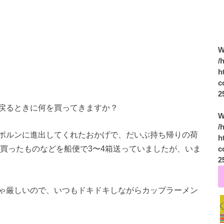
W
/
h
c
2
戻るときに何を買ってきますか？
W
/
ボルンに進出してくれたおかげで、だいぶ持ち帰りの荷
h
で買ったものなどを船便で3〜4箱送っていましたが、いま
c
2
ゃ厳しいので、いつもドキドキしながらカップラーメン