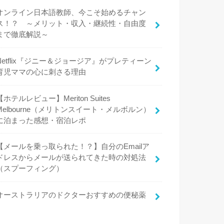
オンライン日本語教師、今こそ始めるチャン
ス！？ ～メリット・収入・継続性・自由度
まで徹底解説～
Netflix『ジニー＆ジョージア』がプレティーン
育児ママの心に刺さる理由
【ホテルレビュー】Meriton Suites
Melbourne（メリトンスイート・メルボルン）
に泊まった感想・宿泊レポ
【メールを乗っ取られた！？】自分のEmailア
ドレスからメールが送られてきた時の対処法
（スプーフィング）
オーストラリアのドクターおすすめの便秘薬