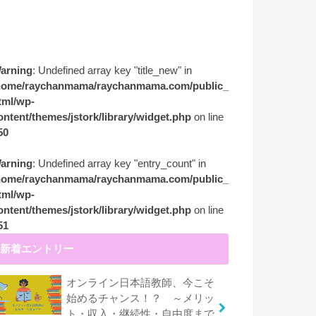
arning
: Undefined array key "title_new" in
home/raychanmama/raychanmama.com/public_
tml/wp-
ontent/themes/jstork/library/widget.php
on line
50
arning
: Undefined array key "entry_count" in
home/raychanmama/raychanmama.com/public_
tml/wp-
ontent/themes/jstork/library/widget.php
on line
51
新着エントリー
オンライン日本語教師、今こそ
始めるチャンス！？ ～メリッ
ト・収入・継続性・自由度まで