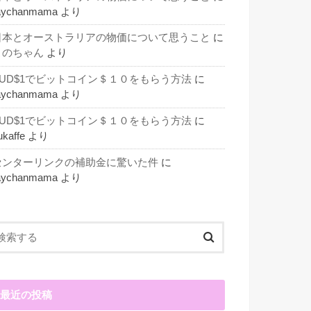
aychanmama
より
日本とオーストラリアの物価について思うこと
に
このちゃん
より
AUD$1でビットコイン＄１０をもらう方法
に
aychanmama
より
AUD$1でビットコイン＄１０をもらう方法
に
ukaffe
より
センターリンクの補助金に驚いた件
に
aychanmama
より
最近の投稿