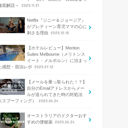
徹底解説～
2025.11.21
Netflix『ジニー＆ジョージア』
がプレティーン育児ママの心に
刺さる理由
2025.10.18
【ホテルレビュー】Meriton
Suites Melbourne（メリトンス
イート・メルボルン）に泊まっ
た感想・宿泊レポ
2025.07.12
【メールを乗っ取られた！？】
自分のEmailアドレスからメー
ルが送られてきた時の対処法
（スプーフィング）
2025.06.24
オーストラリアのドクターおす
すめの便秘薬
2025.06.24