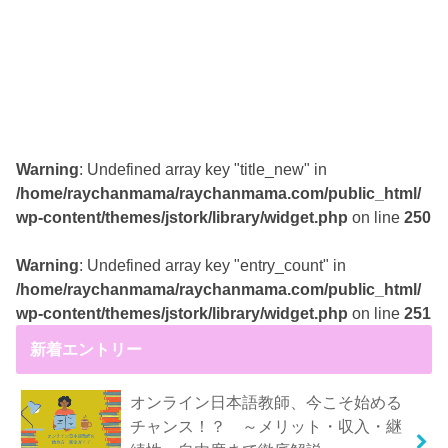
Warning
: Undefined array key "title_new" in
/home/raychanmama/raychanmama.com/public_html/
wp-content/themes/jstork/library/widget.php
on line
250
Warning
: Undefined array key "entry_count" in
/home/raychanmama/raychanmama.com/public_html/
wp-content/themes/jstork/library/widget.php
on line
251
新着エントリー
オンライン日本語教師、今こそ始める
チャンス！？ ～メリット・収入・継