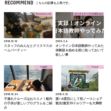
RECOMMEND
こちらの記事も人気です。
Australia Life
オーストラリアの日常Diary
2018.12.15
2025.3.6
スタッフのみんなとクリスマスホ
オンライン日本語教師やってみた
ームパーティー
体験談＆始める前に知っておいて
欲しい事
Travel
Travel
2018.12.24
2018.5.12
子連れクルーズはおススメ！船内
渡ハ6度目にして初ノースショア
の子供が楽しいプログラムをご紹
観光/激安39ドルツアーを大満喫
介