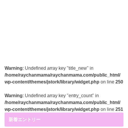
Warning
: Undefined array key "title_new" in
/home/raychanmama/raychanmama.com/public_html/
wp-content/themes/jstork/library/widget.php
on line
250
Warning
: Undefined array key "entry_count" in
/home/raychanmama/raychanmama.com/public_html/
wp-content/themes/jstork/library/widget.php
on line
251
新着エントリー