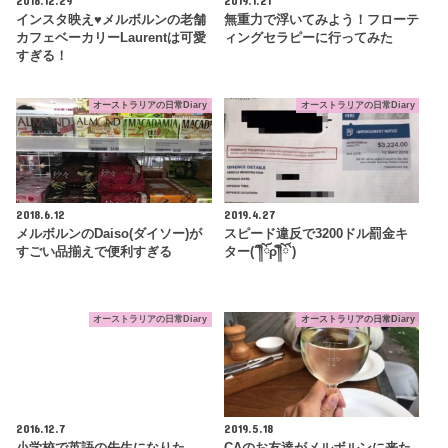
インスタ映え♥メルボルンの老舗
無重力で浮いてみよう！フローテ
カフェベーカリーLaurentは可愛
ィングセラピーに行ってみた
すぎる！
オーストラリアの日常Diary
オーストラリアの日常Diary
2018.6.12
2019.4.27
メルボルンのDaiso(ダイソー)が
スピード違反で3200ドル罰金キ
すごい品揃えで便利すぎる
ター(´༎ຶོρ༎ຶོ`)
オーストラリアの日常Diary
オーストラリアの日常Diary
2016.12.7
2019.5.18