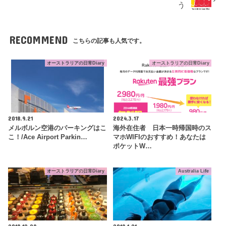
う
RECOMMEND
こちらの記事も人気です。
オーストラリアの日常Diary
オーストラリアの日常Diary
2018.9.21
2024.3.17
メルボルン空港のパーキングはこ
海外在住者 日本一時帰国時のス
こ！/Ace Airport Parkin…
マホWIFIのおすすめ！あなたは
ポケットW…
オーストラリアの日常Diary
Australia Life
2018.12.29
2019.1.21