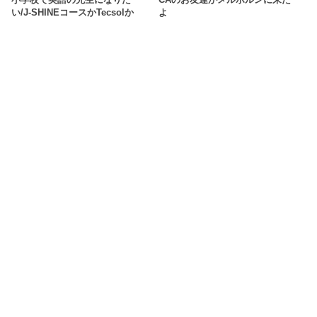
小学校で英語の先生になりた
CAのお友達がメルボルンに来た
い/J-SHINEコースかTecsolか
よ