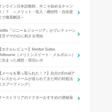
オンライン日本語教師、今こそ始めるチャン
ス！？ ～メリット・収入・継続性・自由度
まで徹底解説～
Netflix『ジニー＆ジョージア』がプレティーン
育児ママの心に刺さる理由
【ホテルレビュー】Meriton Suites
Melbourne（メリトンスイート・メルボルン）
に泊まった感想・宿泊レポ
【メールを乗っ取られた！？】自分のEmailア
ドレスからメールが送られてきた時の対処法
（スプーフィング）
オーストラリアのドクターおすすめの便秘薬