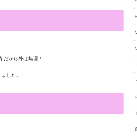
A
冬だから外は無理！
T
りました。
、