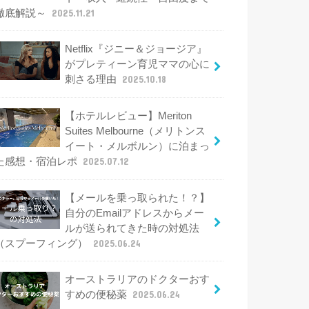
徹底解説～
2025.11.21
Netflix『ジニー＆ジョージア』
がプレティーン育児ママの心に
刺さる理由
2025.10.18
【ホテルレビュー】Meriton
Suites Melbourne（メリトンス
イート・メルボルン）に泊まっ
た感想・宿泊レポ
2025.07.12
【メールを乗っ取られた！？】
自分のEmailアドレスからメー
ルが送られてきた時の対処法
（スプーフィング）
2025.06.24
オーストラリアのドクターおす
すめの便秘薬
2025.06.24