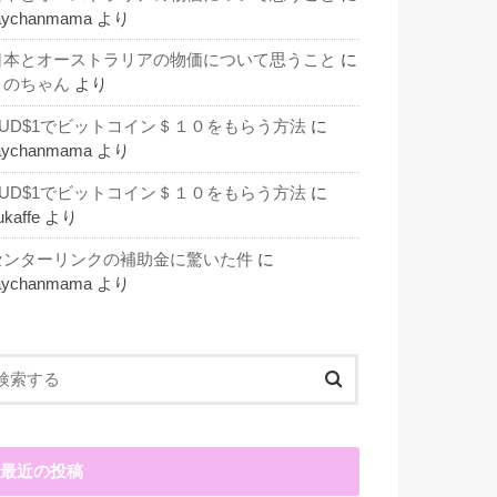
aychanmama
より
日本とオーストラリアの物価について思うこと
に
このちゃん
より
AUD$1でビットコイン＄１０をもらう方法
に
aychanmama
より
AUD$1でビットコイン＄１０をもらう方法
に
ukaffe
より
センターリンクの補助金に驚いた件
に
aychanmama
より
最近の投稿