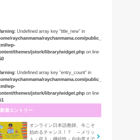
arning
: Undefined array key "title_new" in
home/raychanmama/raychanmama.com/public_
tml/wp-
ontent/themes/jstork/library/widget.php
on line
50
arning
: Undefined array key "entry_count" in
home/raychanmama/raychanmama.com/public_
tml/wp-
ontent/themes/jstork/library/widget.php
on line
51
新着エントリー
オンライン日本語教師、今こそ
始めるチャンス！？ ～メリッ
ト・収入・継続性・自由度まで