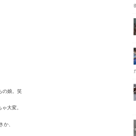
ちの娘。笑
ちゃ大変。
きか、