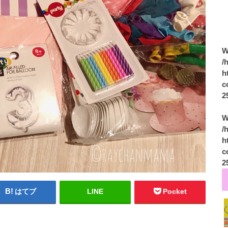
W
/
h
c
2
W
/
h
c
2
はてブ
LINE
Pocket