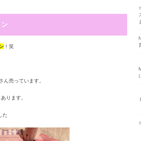
ョン
ン
！笑
さん売っています。
にもあります。
した