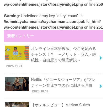
wp-content/themes/jstork/library/widget.php
on line
250
Warning
: Undefined array key "entry_count" in
/home/raychanmama/raychanmama.com/public_html/
wp-content/themes/jstork/library/widget.php
on line
251
新着エントリー
オンライン日本語教師、今こそ始める
チャンス！？ ～メリット・収入・継
続性・自由度まで徹底解説～
2025.11.21
Netflix『ジニー＆ジョージア』がプレ
ティーン育児ママの心に刺さる理由
2025.10.18
【ホテルレビュー】Meriton Suites