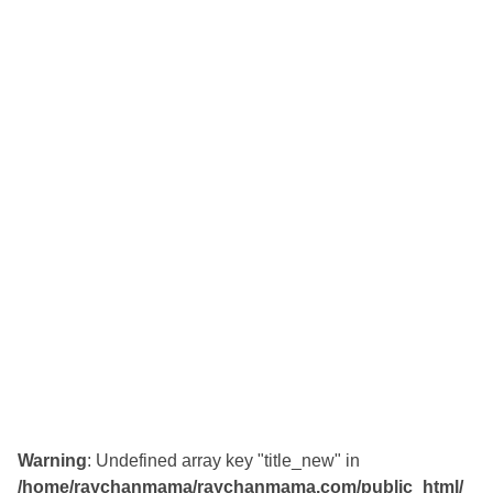
Warning
: Undefined array key "title_new" in
/home/raychanmama/raychanmama.com/public_html/