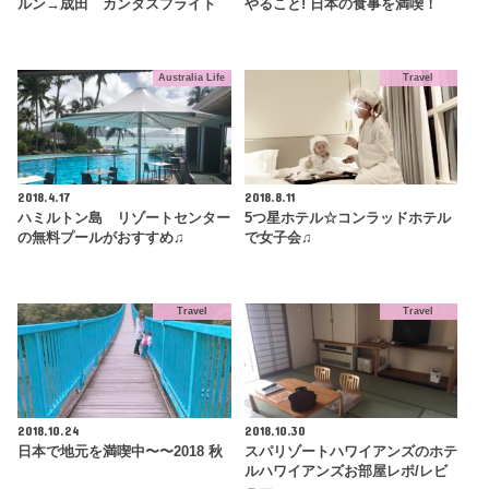
ルン→成田 カンタスフライト
やること! 日本の食事を満喫！
Australia Life
Travel
2018.4.17
2018.8.11
ハミルトン島 リゾートセンター
5つ星ホテル☆コンラッドホテル
の無料プールがおすすめ♫
で女子会♫
Travel
Travel
2018.10.24
2018.10.30
日本で地元を満喫中〜〜2018 秋
スパリゾートハワイアンズのホテ
ルハワイアンズお部屋レポ/レビ