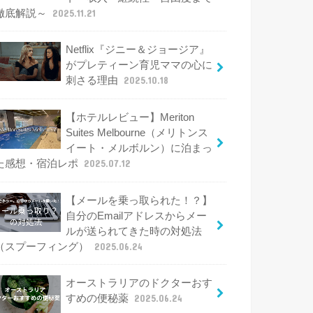
徹底解説～
2025.11.21
Netflix『ジニー＆ジョージア』
がプレティーン育児ママの心に
刺さる理由
2025.10.18
【ホテルレビュー】Meriton
Suites Melbourne（メリトンス
イート・メルボルン）に泊まっ
た感想・宿泊レポ
2025.07.12
【メールを乗っ取られた！？】
自分のEmailアドレスからメー
ルが送られてきた時の対処法
（スプーフィング）
2025.06.24
オーストラリアのドクターおす
すめの便秘薬
2025.06.24