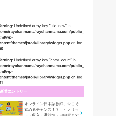
arning
: Undefined array key "title_new" in
home/raychanmama/raychanmama.com/public_
tml/wp-
ontent/themes/jstork/library/widget.php
on line
50
arning
: Undefined array key "entry_count" in
home/raychanmama/raychanmama.com/public_
tml/wp-
ontent/themes/jstork/library/widget.php
on line
51
新着エントリー
オンライン日本語教師、今こそ
始めるチャンス！？ ～メリッ
ト・収入・継続性・自由度まで