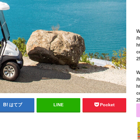
W
/
h
c
2
W
/
h
c
2
はてブ
LINE
Pocket