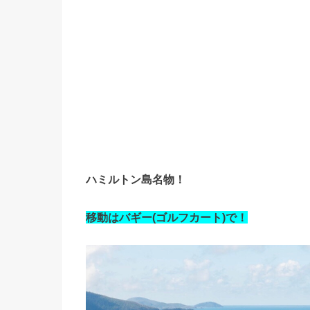
ハミルトン島名物！
移動はバギー(ゴルフカート)で！