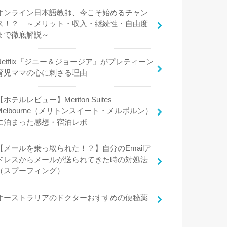
オンライン日本語教師、今こそ始めるチャン
ス！？ ～メリット・収入・継続性・自由度
まで徹底解説～
Netflix『ジニー＆ジョージア』がプレティーン
育児ママの心に刺さる理由
【ホテルレビュー】Meriton Suites
Melbourne（メリトンスイート・メルボルン）
に泊まった感想・宿泊レポ
【メールを乗っ取られた！？】自分のEmailア
ドレスからメールが送られてきた時の対処法
（スプーフィング）
オーストラリアのドクターおすすめの便秘薬