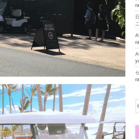
r
r
y
r