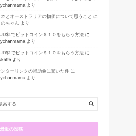
aychanmama
より
日本とオーストラリアの物価について思うこと
に
このちゃん
より
AUD$1でビットコイン＄１０をもらう方法
に
aychanmama
より
AUD$1でビットコイン＄１０をもらう方法
に
ukaffe
より
センターリンクの補助金に驚いた件
に
aychanmama
より
最近の投稿