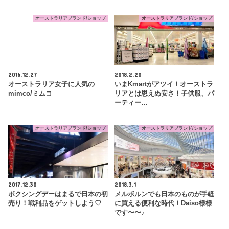
オーストラリアブランド/ショップ
オーストラリアブランド/ショップ
2016.12.27
2018.2.20
オーストラリア女子に人気の
いまKmartがアツイ！オーストラ
mimco/ミムコ
リアとは思えぬ安さ！子供服、パ
ーティー…
オーストラリアブランド/ショップ
オーストラリアブランド/ショップ
2017.12.30
2018.3.1
ボクシングデーはまるで日本の初
メルボルンでも日本のものが手軽
売り！戦利品をゲットしよう♡
に買える便利な時代！Daiso様様
です〜〜♪