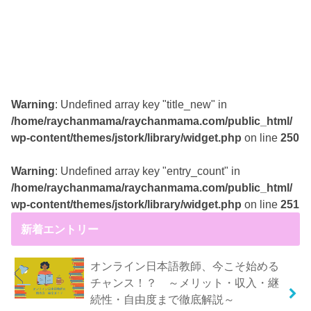
Warning
: Undefined array key "title_new" in
/home/raychanmama/raychanmama.com/public_html/
wp-content/themes/jstork/library/widget.php
on line
250
Warning
: Undefined array key "entry_count" in
/home/raychanmama/raychanmama.com/public_html/
wp-content/themes/jstork/library/widget.php
on line
251
新着エントリー
オンライン日本語教師、今こそ始める
チャンス！？ ～メリット・収入・継
続性・自由度まで徹底解説～