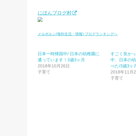
にほんブログ村
メルボルン(海外生活・情報) ブログランキングへ
日本一時帰国中/ 日本の幼稚園に
すごく良か
通っています！3歳3ヶ月
中、日本の
2018年10月26日
べた/3歳3ヶ
子育て
2018年11月
子育て