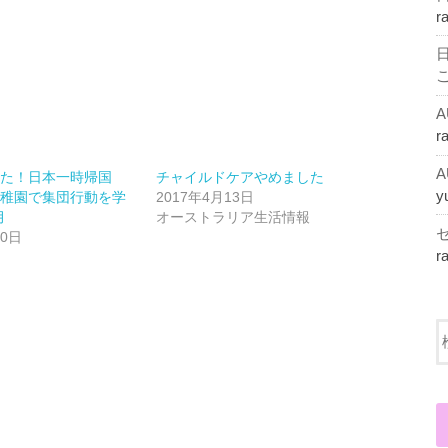
r
r
った！日本一時帰国
チャイルドケアやめました
y
幼稚園で集団行動を学
2017年4月13日
月
オーストラリア生活情報
20日
r