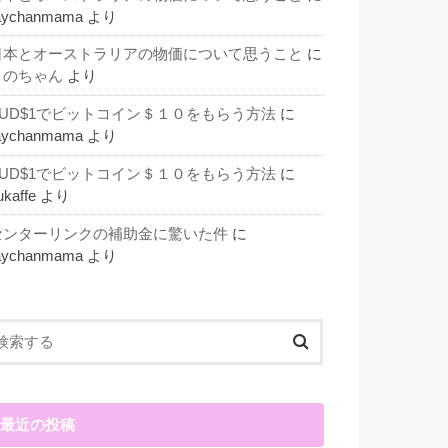
aychanmama
より
日本とオーストラリアの物価について思うこと
に
このちゃん
より
AUD$1でビットコイン＄１０をもらう方法
に
aychanmama
より
AUD$1でビットコイン＄１０をもらう方法
に
ukaffe
より
センターリンクの補助金に驚いた件
に
aychanmama
より
最近の投稿