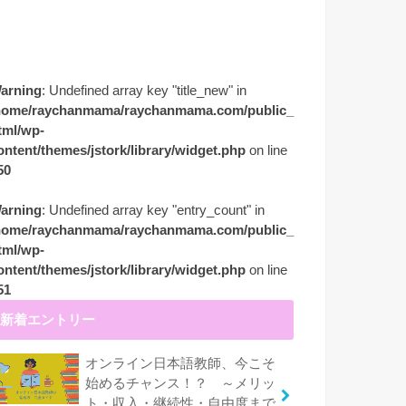
arning
: Undefined array key "title_new" in
home/raychanmama/raychanmama.com/public_
tml/wp-
ontent/themes/jstork/library/widget.php
on line
50
arning
: Undefined array key "entry_count" in
home/raychanmama/raychanmama.com/public_
tml/wp-
ontent/themes/jstork/library/widget.php
on line
51
新着エントリー
オンライン日本語教師、今こそ
始めるチャンス！？ ～メリッ
ト・収入・継続性・自由度まで