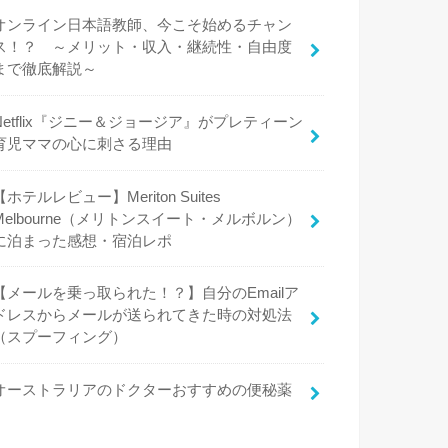
オンライン日本語教師、今こそ始めるチャン
ス！？ ～メリット・収入・継続性・自由度
まで徹底解説～
Netflix『ジニー＆ジョージア』がプレティーン
育児ママの心に刺さる理由
【ホテルレビュー】Meriton Suites
Melbourne（メリトンスイート・メルボルン）
に泊まった感想・宿泊レポ
【メールを乗っ取られた！？】自分のEmailア
ドレスからメールが送られてきた時の対処法
（スプーフィング）
オーストラリアのドクターおすすめの便秘薬