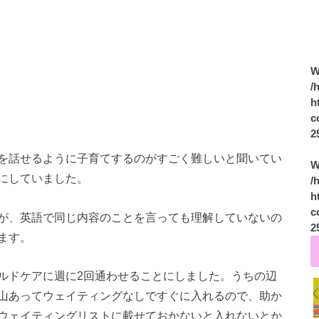
W
/
h
c
2
を話せるように子育てするのがすごく難しいと聞いてい
W
にしていました。
/
h
c
が、英語で同じ内容のことを言っても理解していないの
2
ます。
ルドケアに週に2回通わせることにしました。うちの辺
山あってウェイティングなしですぐに入れるので、助か
ウェイティングリストに載せておかないと入れないとか