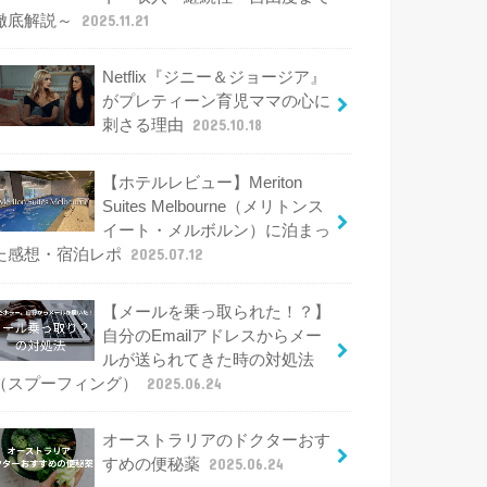
徹底解説～
2025.11.21
Netflix『ジニー＆ジョージア』
がプレティーン育児ママの心に
刺さる理由
2025.10.18
【ホテルレビュー】Meriton
Suites Melbourne（メリトンス
イート・メルボルン）に泊まっ
た感想・宿泊レポ
2025.07.12
【メールを乗っ取られた！？】
自分のEmailアドレスからメー
ルが送られてきた時の対処法
（スプーフィング）
2025.06.24
オーストラリアのドクターおす
すめの便秘薬
2025.06.24