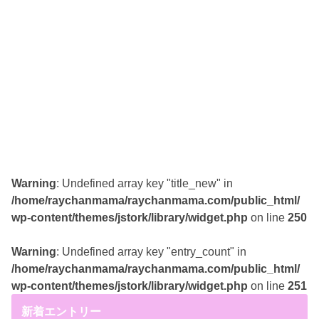
Warning
: Undefined array key "title_new" in
/home/raychanmama/raychanmama.com/public_html/
wp-content/themes/jstork/library/widget.php
on line
250
Warning
: Undefined array key "entry_count" in
/home/raychanmama/raychanmama.com/public_html/
wp-content/themes/jstork/library/widget.php
on line
251
新着エントリー