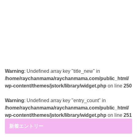
Warning
: Undefined array key "title_new" in
/home/raychanmama/raychanmama.com/public_html/
wp-content/themes/jstork/library/widget.php
on line
250
Warning
: Undefined array key "entry_count" in
/home/raychanmama/raychanmama.com/public_html/
wp-content/themes/jstork/library/widget.php
on line
251
新着エントリー