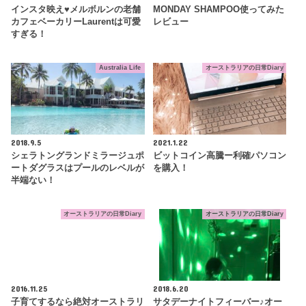
インスタ映え♥メルボルンの老舗
MONDAY SHAMPOO使ってみた
カフェベーカリーLaurentは可愛
レビュー
すぎる！
Australia Life
オーストラリアの日常Diary
2018.9.5
2021.1.22
シェラトングランドミラージュポ
ビットコイン高騰ー利確パソコン
ートダグラスはプールのレベルが
を購入！
半端ない！
オーストラリアの日常Diary
オーストラリアの日常Diary
2016.11.25
2018.6.20
子育てするなら絶対オーストラリ
サタデーナイトフィーバー♪オー