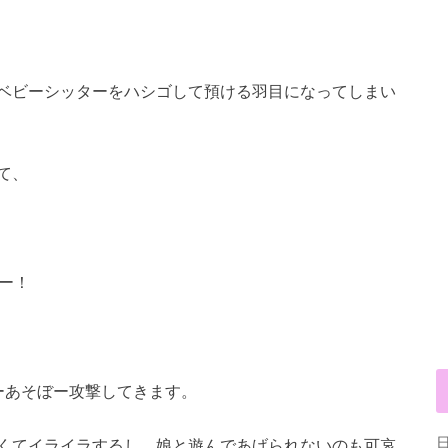
ベビーシッターをハシゴして預ける羽目になってしまい
て、
ー！
ーあそぼー攻撃してきます。
くてイライラするし、娘と遊んであげられないのも可哀