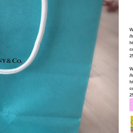
W
/
h
c
2
W
/
h
c
2