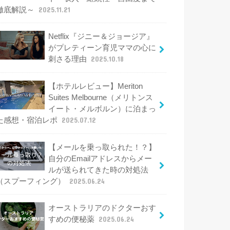
徹底解説～
2025.11.21
Netflix『ジニー＆ジョージア』
がプレティーン育児ママの心に
刺さる理由
2025.10.18
【ホテルレビュー】Meriton
Suites Melbourne（メリトンス
イート・メルボルン）に泊まっ
た感想・宿泊レポ
2025.07.12
【メールを乗っ取られた！？】
自分のEmailアドレスからメー
ルが送られてきた時の対処法
（スプーフィング）
2025.06.24
オーストラリアのドクターおす
すめの便秘薬
2025.06.24