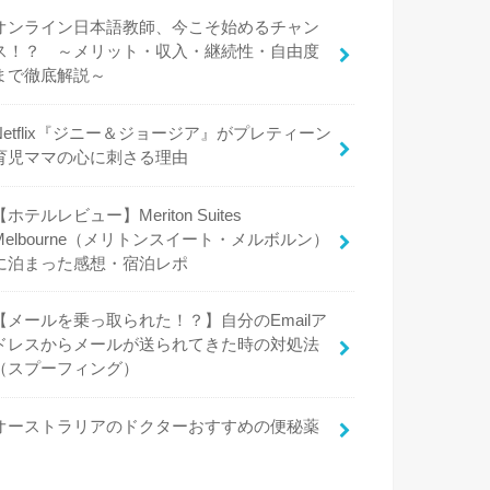
オンライン日本語教師、今こそ始めるチャン
ス！？ ～メリット・収入・継続性・自由度
まで徹底解説～
Netflix『ジニー＆ジョージア』がプレティーン
育児ママの心に刺さる理由
【ホテルレビュー】Meriton Suites
Melbourne（メリトンスイート・メルボルン）
に泊まった感想・宿泊レポ
【メールを乗っ取られた！？】自分のEmailア
ドレスからメールが送られてきた時の対処法
（スプーフィング）
オーストラリアのドクターおすすめの便秘薬