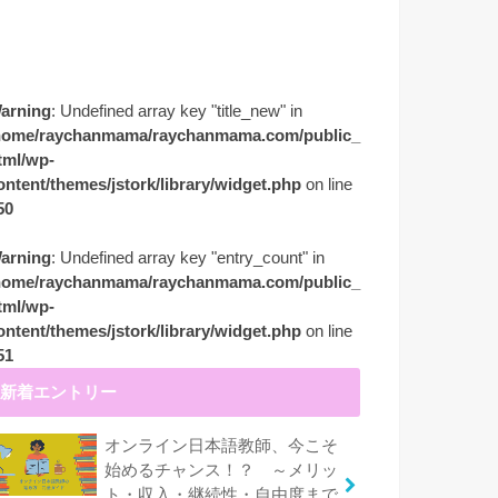
arning
: Undefined array key "title_new" in
home/raychanmama/raychanmama.com/public_
tml/wp-
ontent/themes/jstork/library/widget.php
on line
50
arning
: Undefined array key "entry_count" in
home/raychanmama/raychanmama.com/public_
tml/wp-
ontent/themes/jstork/library/widget.php
on line
51
新着エントリー
オンライン日本語教師、今こそ
始めるチャンス！？ ～メリッ
ト・収入・継続性・自由度まで