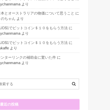
aychanmama
より
日本とオーストラリアの物価について思うこと
に
このちゃん
より
AUD$1でビットコイン＄１０をもらう方法
に
aychanmama
より
AUD$1でビットコイン＄１０をもらう方法
に
ukaffe
より
センターリンクの補助金に驚いた件
に
aychanmama
より
最近の投稿