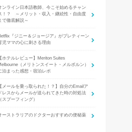
オンライン日本語教師、今こそ始めるチャン
ス！？ ～メリット・収入・継続性・自由度
まで徹底解説～
Netflix『ジニー＆ジョージア』がプレティーン
育児ママの心に刺さる理由
【ホテルレビュー】Meriton Suites
Melbourne（メリトンスイート・メルボルン）
に泊まった感想・宿泊レポ
【メールを乗っ取られた！？】自分のEmailア
ドレスからメールが送られてきた時の対処法
（スプーフィング）
オーストラリアのドクターおすすめの便秘薬