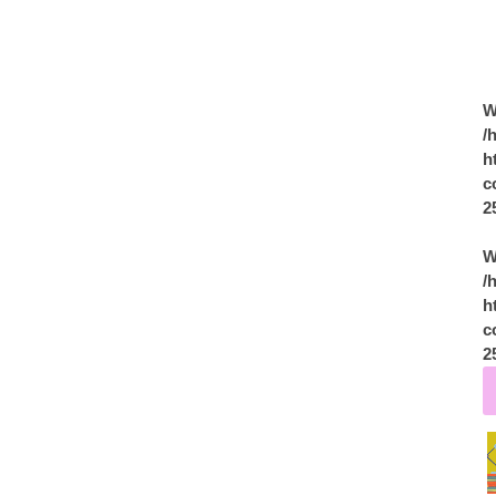
W
/
h
c
2
W
/
h
c
2