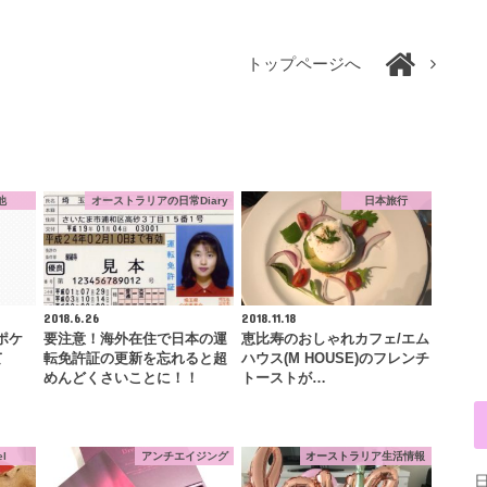
トップページへ
他
オーストラリアの日常Diary
日本旅行
2018.6.26
2018.11.18
ポケ
要注意！海外在住で日本の運
恵比寿のおしゃれカフェ/エム
て
転免許証の更新を忘れると超
ハウス(M HOUSE)のフレンチ
めんどくさいことに！！
トーストが…
el
アンチエイジング
オーストラリア生活情報