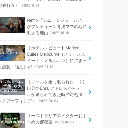
徹底解説～
2025.11.21
Netflix『ジニー＆ジョージア』
がプレティーン育児ママの心に
刺さる理由
2025.10.18
【ホテルレビュー】Meriton
Suites Melbourne（メリトンス
イート・メルボルン）に泊まっ
た感想・宿泊レポ
2025.07.12
【メールを乗っ取られた！？】
自分のEmailアドレスからメー
ルが送られてきた時の対処法
（スプーフィング）
2025.06.24
オーストラリアのドクターおす
すめの便秘薬
2025.06.24