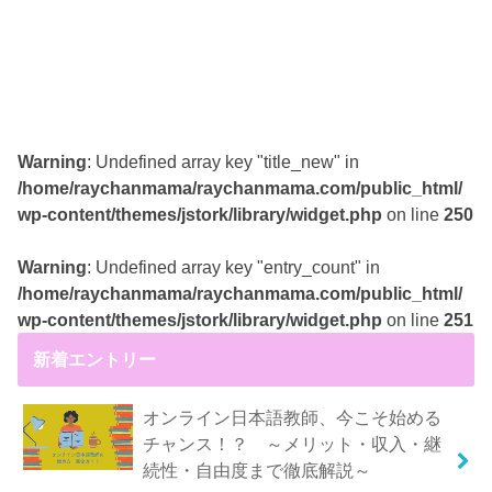
Warning
: Undefined array key "title_new" in
/home/raychanmama/raychanmama.com/public_html/
wp-content/themes/jstork/library/widget.php
on line
250
Warning
: Undefined array key "entry_count" in
/home/raychanmama/raychanmama.com/public_html/
wp-content/themes/jstork/library/widget.php
on line
251
新着エントリー
オンライン日本語教師、今こそ始める
チャンス！？ ～メリット・収入・継
続性・自由度まで徹底解説～