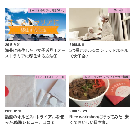
オーストラリアの日常Diary
Travel
2018.9.21
2018.8.11
海外に移住したい女子必見！オー
5つ星ホテル☆コンラッドホテル
ストラリアに移住する方法①
で女子会♫
BEAUTY & HEALTH
レストラン/カフェ/ワイナリー情報
2018.12.13
2018.12.29
話題のオルビスuトライアルを使
Rice workshopに行ってみた! 安
った感想/レビュー、口コミ
くておいしい日本食♫