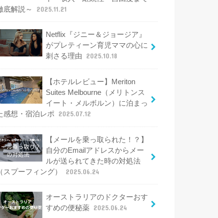
徹底解説～
2025.11.21
Netflix『ジニー＆ジョージア』
がプレティーン育児ママの心に
刺さる理由
2025.10.18
【ホテルレビュー】Meriton
Suites Melbourne（メリトンス
イート・メルボルン）に泊まっ
た感想・宿泊レポ
2025.07.12
【メールを乗っ取られた！？】
自分のEmailアドレスからメー
ルが送られてきた時の対処法
（スプーフィング）
2025.06.24
オーストラリアのドクターおす
すめの便秘薬
2025.06.24