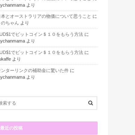
aychanmama
より
日本とオーストラリアの物価について思うこと
に
このちゃん
より
AUD$1でビットコイン＄１０をもらう方法
に
aychanmama
より
AUD$1でビットコイン＄１０をもらう方法
に
ukaffe
より
センターリンクの補助金に驚いた件
に
aychanmama
より
最近の投稿