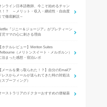
オンライン日本語教師、今こそ始めるチャン
ス！？ ～メリット・収入・継続性・自由度
まで徹底解説～
Netflix『ジニー＆ジョージア』がプレティーン
育児ママの心に刺さる理由
【ホテルレビュー】Meriton Suites
Melbourne（メリトンスイート・メルボルン）
に泊まった感想・宿泊レポ
【メールを乗っ取られた！？】自分のEmailア
ドレスからメールが送られてきた時の対処法
（スプーフィング）
オーストラリアのドクターおすすめの便秘薬