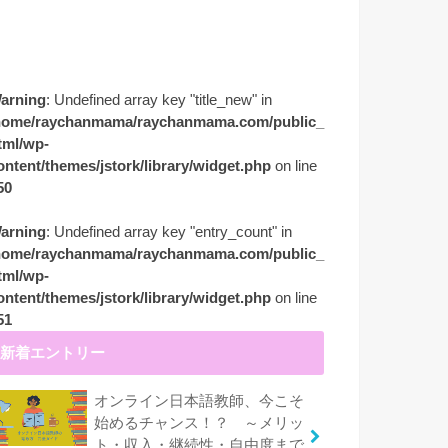
arning
: Undefined array key "title_new" in
home/raychanmama/raychanmama.com/public_
tml/wp-
ontent/themes/jstork/library/widget.php
on line
50
arning
: Undefined array key "entry_count" in
home/raychanmama/raychanmama.com/public_
tml/wp-
ontent/themes/jstork/library/widget.php
on line
51
新着エントリー
オンライン日本語教師、今こそ
始めるチャンス！？ ～メリッ
ト・収入・継続性・自由度まで