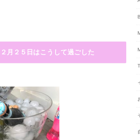
A
１２月２５日はこうして過ごした
T