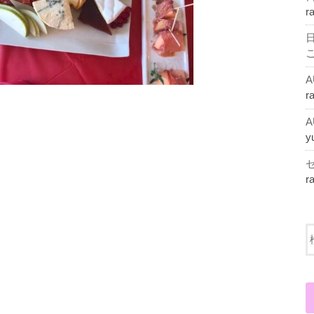
r
r
y
r