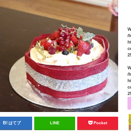
W
/
h
c
2
W
/
h
c
2
はてブ
LINE
Pocket