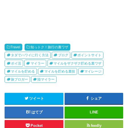
Travel
知っトク！旅行の裏ワザ
タダでハワイに行く方法
ブログ
ポイントサイト
ポイ活
マイラー
マイルをザクザク貯める裏ワザ
マイルを貯める
マイルを貯める裏技
マイレージ
旅ブロガー
陸マイラー
ツイート
シェア
はてブ
LINE
Pocket
feedly