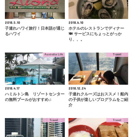
2018.5.10
2018.6.10
子連れハワイ旅行！日本語が通じ
ホテルのレストランでディナー
るハワイ
🍽 サービスにちょっとがっか
り、、。
Australia Life
Travel
2018.4.17
2018.12.24
ハミルトン島 リゾートセンター
子連れクルーズはおススメ！船内
の無料プールがおすすめ♫
の子供が楽しいプログラムをご紹
介
Travel
Travel