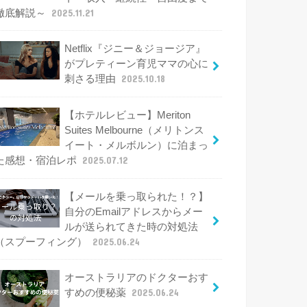
徹底解説～
2025.11.21
Netflix『ジニー＆ジョージア』
がプレティーン育児ママの心に
刺さる理由
2025.10.18
【ホテルレビュー】Meriton
Suites Melbourne（メリトンス
イート・メルボルン）に泊まっ
た感想・宿泊レポ
2025.07.12
【メールを乗っ取られた！？】
自分のEmailアドレスからメー
ルが送られてきた時の対処法
（スプーフィング）
2025.06.24
オーストラリアのドクターおす
すめの便秘薬
2025.06.24