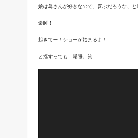
娘は鳥さんが好きなので、喜ぶだろうな、と
爆睡！
起きてー！ショーが始まるよ！
と揺すっても、爆睡。笑
動
画
プ
レ
ー
ヤ
ー