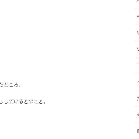
A
T
たところ、
ししているとのこと。