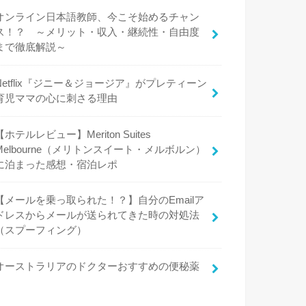
オンライン日本語教師、今こそ始めるチャン
ス！？ ～メリット・収入・継続性・自由度
まで徹底解説～
Netflix『ジニー＆ジョージア』がプレティーン
育児ママの心に刺さる理由
【ホテルレビュー】Meriton Suites
Melbourne（メリトンスイート・メルボルン）
に泊まった感想・宿泊レポ
【メールを乗っ取られた！？】自分のEmailア
ドレスからメールが送られてきた時の対処法
（スプーフィング）
オーストラリアのドクターおすすめの便秘薬