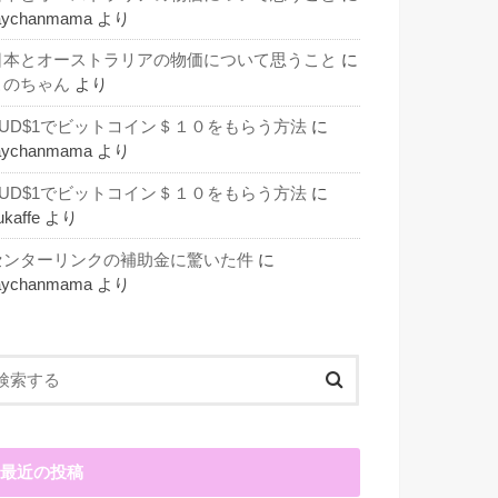
aychanmama
より
日本とオーストラリアの物価について思うこと
に
このちゃん
より
AUD$1でビットコイン＄１０をもらう方法
に
aychanmama
より
AUD$1でビットコイン＄１０をもらう方法
に
ukaffe
より
センターリンクの補助金に驚いた件
に
aychanmama
より
最近の投稿