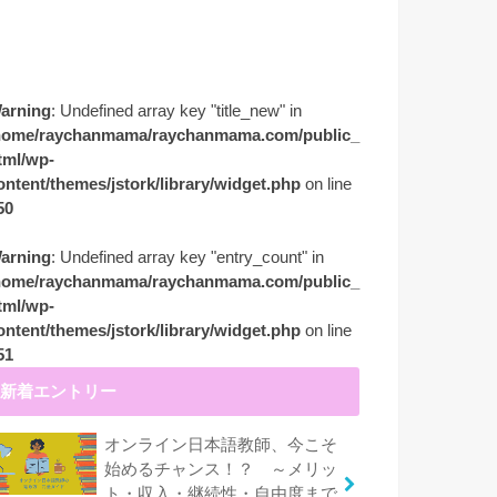
arning
: Undefined array key "title_new" in
home/raychanmama/raychanmama.com/public_
tml/wp-
ontent/themes/jstork/library/widget.php
on line
50
arning
: Undefined array key "entry_count" in
home/raychanmama/raychanmama.com/public_
tml/wp-
ontent/themes/jstork/library/widget.php
on line
51
新着エントリー
オンライン日本語教師、今こそ
始めるチャンス！？ ～メリッ
ト・収入・継続性・自由度まで