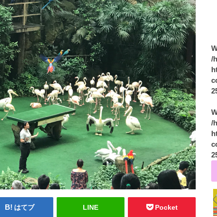
W
/
h
c
2
W
/
h
c
2
はてブ
LINE
Pocket