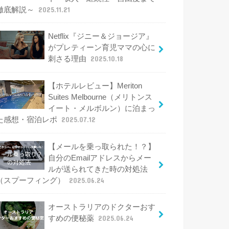
徹底解説～
2025.11.21
Netflix『ジニー＆ジョージア』
がプレティーン育児ママの心に
刺さる理由
2025.10.18
【ホテルレビュー】Meriton
Suites Melbourne（メリトンス
イート・メルボルン）に泊まっ
た感想・宿泊レポ
2025.07.12
【メールを乗っ取られた！？】
自分のEmailアドレスからメー
ルが送られてきた時の対処法
（スプーフィング）
2025.06.24
オーストラリアのドクターおす
すめの便秘薬
2025.06.24