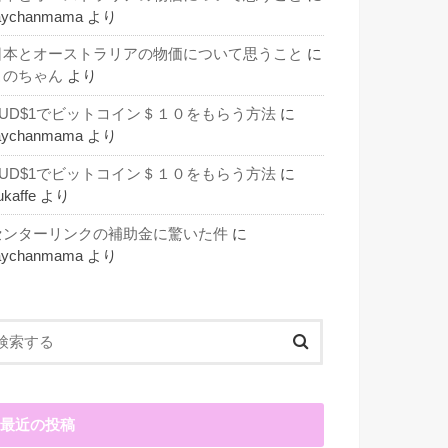
aychanmama
より
日本とオーストラリアの物価について思うこと
に
このちゃん
より
AUD$1でビットコイン＄１０をもらう方法
に
aychanmama
より
AUD$1でビットコイン＄１０をもらう方法
に
ukaffe
より
センターリンクの補助金に驚いた件
に
aychanmama
より
最近の投稿