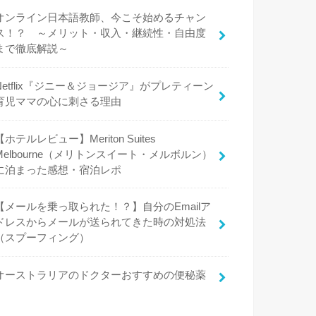
オンライン日本語教師、今こそ始めるチャン
ス！？ ～メリット・収入・継続性・自由度
まで徹底解説～
Netflix『ジニー＆ジョージア』がプレティーン
育児ママの心に刺さる理由
【ホテルレビュー】Meriton Suites
Melbourne（メリトンスイート・メルボルン）
に泊まった感想・宿泊レポ
【メールを乗っ取られた！？】自分のEmailア
ドレスからメールが送られてきた時の対処法
（スプーフィング）
オーストラリアのドクターおすすめの便秘薬