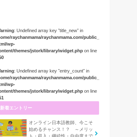
arning
: Undefined array key "title_new" in
home/raychanmama/raychanmama.com/public_
tml/wp-
ontent/themes/jstork/library/widget.php
on line
50
arning
: Undefined array key "entry_count" in
home/raychanmama/raychanmama.com/public_
tml/wp-
ontent/themes/jstork/library/widget.php
on line
51
新着エントリー
オンライン日本語教師、今こそ
始めるチャンス！？ ～メリッ
ト・収入・継続性・自由度まで