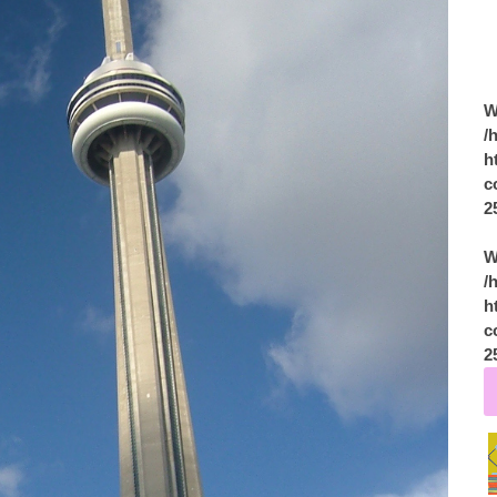
W
/
h
c
2
W
/
h
c
2