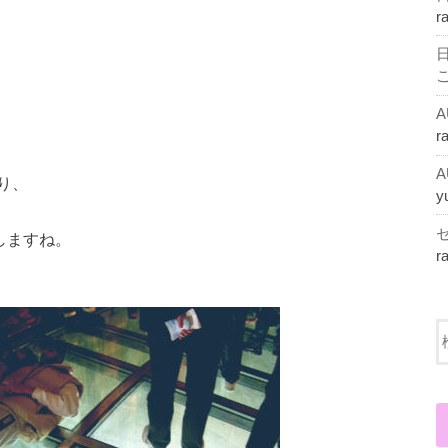
r
r
り、
y
しますね。
r