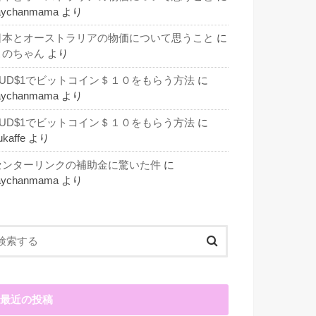
aychanmama
より
日本とオーストラリアの物価について思うこと
に
このちゃん
より
AUD$1でビットコイン＄１０をもらう方法
に
aychanmama
より
AUD$1でビットコイン＄１０をもらう方法
に
ukaffe
より
センターリンクの補助金に驚いた件
に
aychanmama
より
最近の投稿