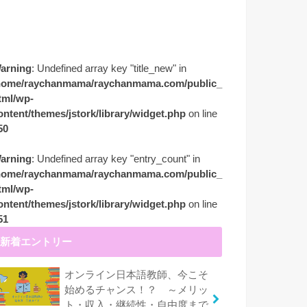
arning
: Undefined array key "title_new" in
home/raychanmama/raychanmama.com/public_
tml/wp-
ontent/themes/jstork/library/widget.php
on line
50
arning
: Undefined array key "entry_count" in
home/raychanmama/raychanmama.com/public_
tml/wp-
ontent/themes/jstork/library/widget.php
on line
51
新着エントリー
オンライン日本語教師、今こそ
始めるチャンス！？ ～メリッ
ト・収入・継続性・自由度まで