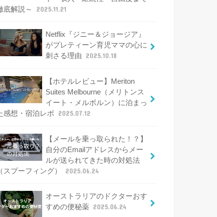
徹底解説～
2025.11.21
Netflix『ジニー＆ジョージア』
がプレティーン育児ママの心に
刺さる理由
2025.10.18
【ホテルレビュー】Meriton
Suites Melbourne（メリトンス
イート・メルボルン）に泊まっ
た感想・宿泊レポ
2025.07.12
【メールを乗っ取られた！？】
自分のEmailアドレスからメー
ルが送られてきた時の対処法
（スプーフィング）
2025.06.24
オーストラリアのドクターおす
すめの便秘薬
2025.06.24