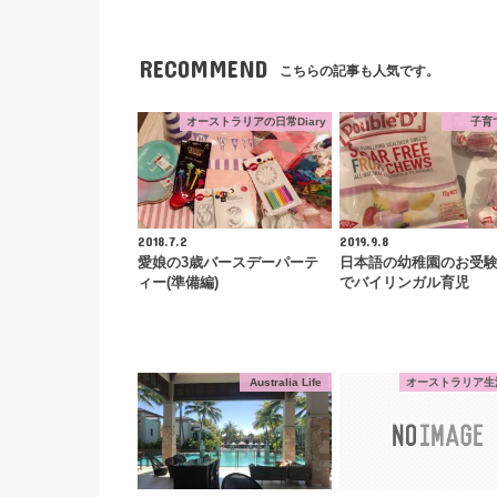
RECOMMEND
こちらの記事も人気です。
オーストラリアの日常Diary
子育
2018.7.2
2019.9.8
愛娘の3歳バースデーパーテ
日本語の幼稚園のお受験
ィー(準備編)
でバイリンガル育児
Australia Life
オーストラリア生