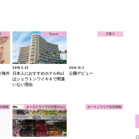
て
Travel
子育て
2018.5.23
2016.12.3
/海外
日本人におすすめホテルNo1
公園デビュー
はシェラトンワイキキで間違
いない理由
活情報
オーストラリアの日常Diary
オーストラリア生活情報