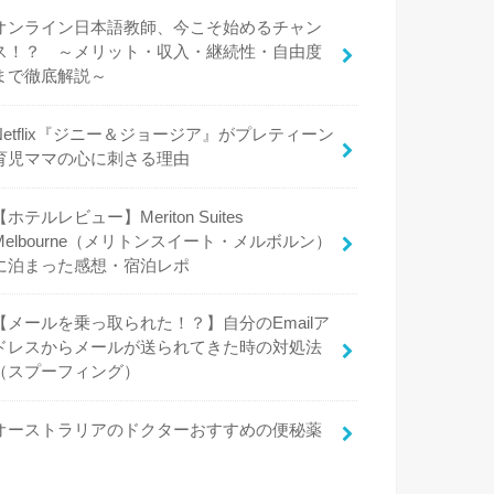
オンライン日本語教師、今こそ始めるチャン
ス！？ ～メリット・収入・継続性・自由度
まで徹底解説～
Netflix『ジニー＆ジョージア』がプレティーン
育児ママの心に刺さる理由
【ホテルレビュー】Meriton Suites
Melbourne（メリトンスイート・メルボルン）
に泊まった感想・宿泊レポ
【メールを乗っ取られた！？】自分のEmailア
ドレスからメールが送られてきた時の対処法
（スプーフィング）
オーストラリアのドクターおすすめの便秘薬