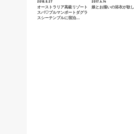
2018.8.27
2017.6.14
オーストラリア高級リゾート
娘とお揃いの浴衣が欲
スパ♡プルマンポートダグラ
スシーテンプルに宿泊…