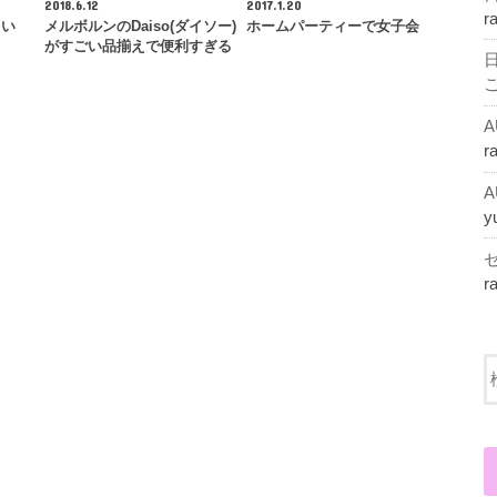
2018.6.12
2017.1.20
r
しい
メルボルンのDaiso(ダイソー)
ホームパーティーで女子会
がすごい品揃えで便利すぎる
r
y
r