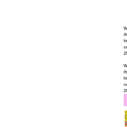
W
/
h
c
2
W
/
h
c
2